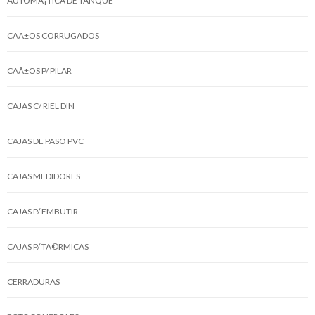
AUTOMÃ¡TICA DE TANQUE
CAÃ±OS CORRUGADOS
CAÃ±OS P/ PILAR
CAJAS C/ RIEL DIN
CAJAS DE PASO PVC
CAJAS MEDIDORES
CAJAS P/ EMBUTIR
CAJAS P/ TÃ©RMICAS
CERRADURAS