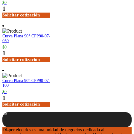
$0
1
Solicitar cotización
Curva Plana 90° CPP90-07-
050
$0
1
Solicitar cotización
Curva Plana 90° CPP90-07-
100
$0
1
Solicitar cotización
Top
Di-per electrics es una unidad de negocios dedicada al