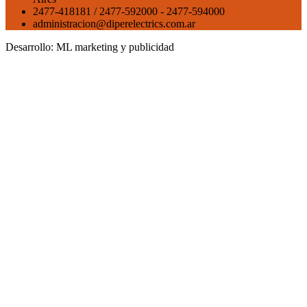
2477-418181 / 2477-592000 - 2477-594000
administracion@diperelectrics.com.ar
Desarrollo:
ML marketing y publicidad