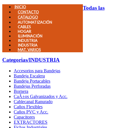
INICIO
Todas las
CONTACTO
CATALOGO
AUTOMATIZACIÓN
CABLES
HOGAR
ILUMINACIÓN
INDUSTRIA
INDUSTRIA
MAT. VARIOS
Categorias
/INDUSTRIA
Accesorios para Bandejas
Bandeja Escalera
Bandeja Portacables
Bandejas Perforadas
Bornera
CaÃ±os Galvanizados y Acc.
Cablecanal Ranurado
Caños Flexibles
Caños PVC y Acc.
Capacitores
EXTRACTORES
Fichas Industriales